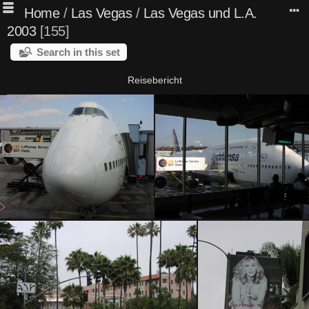
Home
/
Las Vegas
/
Las Vegas und L.A.
2003
155
Search in this set
Reisebericht